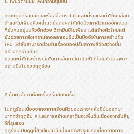
1. เพิ่มวิตามินซี เพิ่มความชุ่มชื้น
อุณหภูมิที่ร้อนจัดและรังสีอัลตราไวโอเลตที่รุนแรงทำให้ผิวอ่อน
ล้าและไม่เพียงผิวคล้ำเเต่ยังส่งผลให้เกิดปัญหาสิวเเดงอักเสบง
ที่ยังคงอยู่บนผิวอีกด้วย วิตามินซีไม่เพียง แต่สร้างผิวใหม่เเต่
ยังช่วยการสังเคราะห์คอลลาเจนซึ่งเป็นปัจจัยในการสร้างผิว
ใหม่ แต่ยังสามารถช่วยในเรื่องของปรับสภาพสีผิวสว่างขึ้น
อย่างที่ทราบกันดี
ขอแนะนำให้ระมัดระวังในการจัดหาวิตามินซีให้กับผิวโดยเฉพาะ
อย่างยิ่งในช่วงฤดูร้อน
2.ขัดผิวสัปดาห์ละครั้งหรือสองครั้ง
ในฤดูร้อนเนื่องจากอากาศร้อนผิวของเราจะหลั่งซีบัมออกมา
มากกว่าฤดูอื่น ๆ และการสร้างเคราตินจะเพิ่มขึ้นเนื่องจากรังสียู
วีที่รุนแรง
ฤดูร้อนเป็นฤดูที่สิวมีแนวโน้มที่จะเกิดสิวรุนแรงเนื่องจากการ