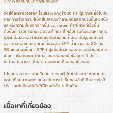
5.การใช้ครีมกันแดดครีมกันแดด
รังสีอัลตราไวโอเลตที่รุนแรงในฤดูร้อนจะกระตุ้นการหลั่งไขมัน
ผลิตการสังเคราะห์เม็ดสีเมลานินทำลายคอลลาเจนในชั้นผิวหนัง
และดึงความชื้นออกจากชั้น corneum ทำให้ผิวแก่เร็วขึ้น
ดังนั้นการใช้ครีมกันแดดจึงสำคัญ สำหรับครีมกันแดดหากคุณ
มีผิวที่เป็นสิวควรใช้ตัวป้องกันสารเคมีที่ไม่อุดตันรูขุมขนจะดี
กว่าโปรดเลือกผลิตภัณฑ์ที่มีระดับ SPF ต่ำประมาณ 20 ถึง
30 แทนที่จะเป็นค่า SPF ที่สูงซึ่งมีตัวกรองสารเคมีจำนวนมาก
เมื่อทาครีมกันแดดให้ทาซ้ำอย่างน้อยหนึ่งนิ้วทุกๆ 3 ถึง 4
ชั่วโมงต่อการทาเพื่อลดการระคายเคืองของผิวหนัง
โปรดทราบว่าการทาครีมกันแดดและใช้ม่านบังแดดเช่นม่านบัง
แดดหรือหมวกจะช่วยป้องกันการกำเริบของสิวที่เกิดจากรังสี
UV และยังป้องกันไม่ให้ผิวคล้ำอื่น ๆ อีกด้วย!
เนื้อหาที่เกี่ยวข้อง