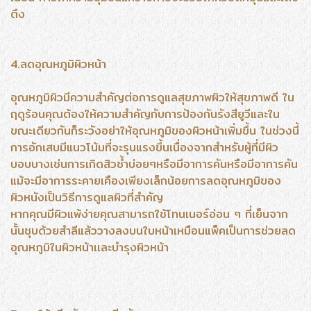
ตึง
4.ลดอุณหภูมิผิวหน้า
อุณหภูมิผิวมีความสำคัญต่อการดูแลสุขภาพผิวให้สุขภาพดี ใน
ฤดูร้อนคุณต้องให้ความสำคัญกับการป้องกันรังสียูวีและใน
ขณะเดียวกันก็ระวังอย่าให้อุณหภูมิของผิวหน้าเพิ่มขึ้น ในช่วงนี้
การอักเสบมีแนวโน้มที่จะรุนแรงขึ้นเนื่องจากสำหรับผู้ที่มีผิว
บอบบางเช่นการเกิดสิวซ้ำบ่อยๆหรือมีอาการคันหรือมีอาการคัน
แม้จะมีอาการระคายเคืองเพียงเล็กน้อยการลดอุณหภูมิของ
ผิวหนังเป็นวิธีการดูแลผิวที่สำคัญ
หากคุณมีผิวแพ้ง่ายคุณสามารถใช้โทนเนอร์อ่อน ๆ ที่เย็นจาก
นั้นชุบด้วยสำลีแล้ววางลงบนใบหน้าเหมือนแพ็คเป็นการช่วยลด
อุณหภูมิในผิวหน้าเเละบำรุงผิวหน้า