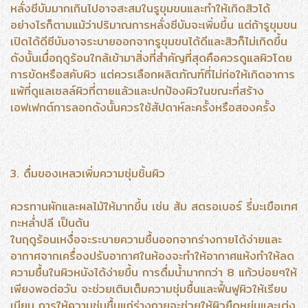
หลั่งซีบัมมากเกินไปอาจสะสมในรูขุมขนและทำให้เกิดสิวได้
อย่างไรก็ตามแม้ว่าปริมาณการหลั่งซีบัมจะเพิ่มขึ้น แต่ถ้ารูขุมขน
เปิดได้ดีซีบัมอาจระบายออกจากรูขุมขนได้ดีและสิวก็ไม่เกิดขึ้น
ดังนั้นเมื่อฤดูร้อนใกล้เข้ามาสิ่งที่สำคัญที่สุดคือควรดูแลผิวโดย
การขัดหรือสคับผิว แต่ควรเลือกผลิตภัณฑ์ที่ไม่ก่อให้เกิดอาการ
แพ้ที่ดูแลเซลล์ผิวที่ตายแล้วและปกป้องผิวในขณะที่สร้าง
เอฟเฟกต์การลอกดังนั้นควรใช้สัปดาห์ละครั้งหรือสองครั้ง
3. ดื่มของเหลวเพิ่มความชุ่มชิ้นผิว
ควรทานผักและผลไม้ให้มากขึ้น เช่น ส้ม สตรอเบอร์ รี่มะเขือเทศ
กะหล่ำปลี เป็นต้น
ในฤดูร้อนเหงื่อจะระบายความชื้นออกจากร่างกายได้ง่ายและ
อากาศจากเครื่องปรับอากาศในห้องจะทำให้อากาศแห้งทำให้ลด
ความชื้นในผิวหนังได้ง่ายขึ้น การดื่มน้ำมากกว่า 8 แก้วบ่อยๆให้
เพียงพอต่อวัน จะช่วยเติมเต็มความชุ่มชื้นและฟื้นฟูผิวให้เรียบ
เนียน การให้ความชุ่มชื้นแก่ร่างกายจะช่วยให้ผิวยืดหยุ่นและเต่ง