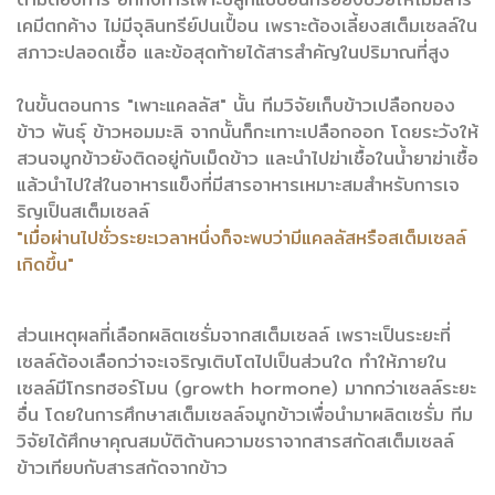
เคมีตกค้าง ไม่มีจุลินทรีย์ปนเปื้อน เพราะต้องเลี้ยงสเต็มเซลล์ใน
สภาวะปลอดเชื้อ และข้อสุดท้ายได้สารสำคัญในปริมาณที่สูง
ในขั้นตอนการ "เพาะแคลลัส" นั้น ทีมวิจัยเก็บข้าวเปลือกของ
ข้าว พันธุ์ ข้าวหอมมะลิ จากนั้นก็กะเทาะเปลือกออก โดยระวังให้
สวนจมูกข้าวยังติดอยู่กับเม็ดข้าว และนำไปฆ่าเชื้อในน้ำยาฆ่าเชื้อ
แล้วนำไปใส่ในอาหารแข็งที่มีสารอาหารเหมาะสมสำหรับการเจ
ริญเป็นสเต็มเซลล์
"เมื่อผ่านไปชั่วระยะเวลาหนึ่งก็จะพบว่ามีแคลลัสหรือสเต็มเซลล์
เกิดขึ้น"
ส่วนเหตุผลที่เลือกผลิตเซรั่มจากสเต็มเซลล์ เพราะเป็นระยะที่
เซลล์ต้องเลือกว่าจะเจริญเติบโตไปเป็นส่วนใด ทำให้ภายใน
เซลล์มีโกรทฮอร์โมน (growth hormone) มากกว่าเซลล์ระยะ
อื่น โดยในการศึกษาสเต็มเซลล์จมูกข้าวเพื่อนำมาผลิตเซรั่ม ทีม
วิจัยได้ศึกษาคุณสมบัติต้านความชราจากสารสกัดสเต็มเซลล์
ข้าวเทียบกับสารสกัดจากข้าว