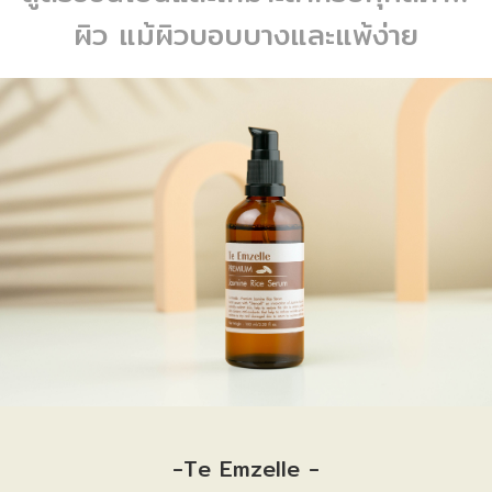
ผิว แม้ผิวบอบบางและแพ้ง่าย
-Te Emzelle -
-Te Emzelle -