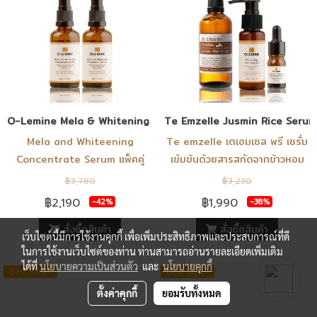
O-Lemine Mela & Whitening concentrate Serum 40 ml Pro
Te Emzelle Jusmin Rice Serum
Mela and Whiteening
Te emzelle เตเอมเซล พรี เซรั่ม
Concentrate Serum แพ็คคู่
เข้มข้นด้วยสารสกัดจากข้าวหอม
มะลิไทย ขั้นตอนแรกของการบำรุง
฿3,780
฿3,230
ผิว หลังล้างหน้า
฿2,190
฿1,990
-42%
-38%
สั่งซื้อสินค้า
สั่งซื้อสินค้า
เว็บไซต์นี้มีการใช้งานคุกกี้ เพื่อเพิ่มประสิทธิภาพและประสบการณ์ที่ดี
ในการใช้งานเว็บไซต์ของท่าน ท่านสามารถอ่านรายละเอียดเพิ่มเติม
ได้ที่
นโยบายความเป็นส่วนตัว
และ
นโยบายคุกกี้
Best Seller
Best Seller
ตั้งค่าคุกกี้
ยอมรับทั้งหมด