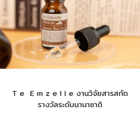
T e E m z e l l e งานวิจัยสารสกัด
รางวัลระดับนานาชาติ