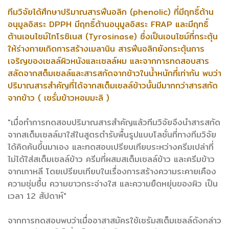
ทีมวิจัยได้ศึกษาปริมาณสารฟีนอลิก (phenolic) ที่มีฤทธิ์ต้าน
อนุมูลอิสระ DPPH มีฤทธิ์ต้านอนุมูลอิสระ FRAP และมีฤทธิ์
ต้านเอนไซม์ไทโรซิเนส (Tyrosinase) ซึ่งเป็นเอนไซม์ที่กระตุ้น
ให้ร่างกายเกิดการสร้างเมลานิน สารฟีนอลิกยังกระตุ้นการ
เจริญของเซลล์ผิวหนังและเซลล์ผม และจากการทดสอบสาร
สลัดจากสต็มเซลล์และสารสกัดจากข้าวในน้ำหนักที่เท่ากัน พบว่า
ปริมาณสารสำคัญที่ได้จากสเต็มเซลล์ข้าวนั้นมีมากกว่าสารสกัด
จากข้าว ( เซรั่มข้าวหอมมะลิ )
"เมื่อทำการทดสอบปริมาณสารสำคัญแล้วทีมวิจัยจึงนำสารสกัด
จากสเต็มเซลล์มาใส่ในสูตรตำรับพื้นรูปแบบโลชั่นที่ทางทีมวิจัย
ได้คิดค้นขึ้นมาเอง และทดสอบเปรียบเทียบระหว่างครีมเปล่าที่
ไม่ได้ใส่สเต็มเซลล์ข้าว ครีมที่ผสมสเต็มเซลล์ข้าว และครีมข้าว
จากเกาหลี โดยเปรียบเทียบในเรื่องการสร้างความระคายเคือง
ความชุ่มชื้น ความขาวกระจ่างใส และความยืดหยุ่นของผิว เป็น
เวลา 12 สัปดาห์"
จากการทดสอบพบว่าเมื่ออาสาสมัครใช้เซรัมสเต็มเซลล์ดังกล่าว