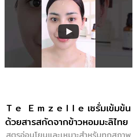
T e E m z e l l e เซรั่มเข้มข้น
ด้วยสารสกัดจากข้าวหอมมะลิไทย
สูตรอ่อนโยนและเหมาะสำหรับทุกสภาพ