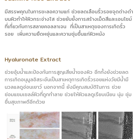
มีสรรพคุณในการชะลอความแก่ ช่วยลดเลือนริ้วรอยจุดด่างดำ
บนผิว
ทำให้ผิวกระจ่างใส ช่วยยับยั้งการสร้างเม็ดสีและเอนไซม์
ที่เกี่ยวกับ
การสลายคอลลาเจน ที่เป็นสาเหตุของการเกิดริ้ว
รอย
เพิ่มความ
ยืดหยุ่นและความชุ่มชื้นแก่ผิวหนัง
Hyaluronate Extract
ช่วยอุ้มน้ำและป้องกันการสูญเสียน้ำของผิว อีกทั้งยังช่วยลด
การเกิด
อนุมูลอิสระอันเป็นสาเหตุการเกิดริ้วรอยแห่งวัยมีน้ำมี
นวลแลดูอ่อนเยาว์
นอกจากนี้ ยังมีคุณสมบัติในการ ช่วย
ซ่อมแซมเซลล์ผิวที่ถูกทำลาย
ช่วยให้ผิวแลดูเรียบเนียน นุ่ม ชุ่ม
ชื่นสุขภาพดีอีกด้วย