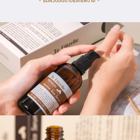
- แม้ผิวบอบบางและแพ้ง่าย -