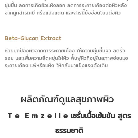
ชุ่มชื้น ลดการเกิดผิวแห้งลอก
ลดการระคายเคืองต่อผิวหลัง
จากถูกสารเคมี หรือแสงแดด
และสารนี้ยังอ่อนโยนต่อผิว
Beta-Glucan Extract
ช่วยปกป้องผิวจากการระคายเคือง ให้ความชุ่มชื้นผิว ลดริ้ว
รอย และเพิ่ม
ความยืดหยุ่นให้ผิว ฟื้นฟูผิวที่อยู่ในสภาพอ่อนแอ
ระคายเคือง แพ้หรือแห้ง
ให้กลับมาแข็งแรงดังเดิม
ผลิตภัณฑ์ดูแลสุขภาพผิว
T e E m z e l l e เซรั่มเนื้อเข้มข้น สูตร
ธรรมชาติ