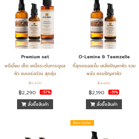
Premium set
O-Lemine & Teemzelle
พรีเมี่ยม เซ็ต เหนือระดับการดูแล
ที่สุดของเซรั่ม เคลียปัญหาผิว รวม
ผิว แบบเร่งด่วน สุดคุ้ม
พลัง ครบปัญหาผิว
฿5,370
฿4,480
฿2,290
฿2,190
-57%
-51%
สั่งซื้อสินค้า
สั่งซื้อสินค้า
Best Seller