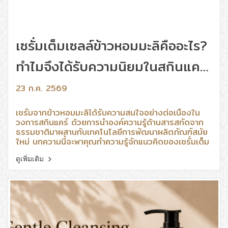
เซรั่มเต็มเซลล์ข้าวหอมมะลิคืออะไร?
ทำไมจึงได้รับความนิยมในสกินแคร์
ยุคใหม่
23 ก.ค. 2569
เซรั่มจากข้าวหอมมะลิได้รับความสนใจอย่างต่อเนื่องใน
วงการสกินแคร์ ด้วยการนำองค์ความรู้ด้านสารสกัดจาก
ธรรมชาติมาผสานกับเทคโนโลยีการพัฒนาผลิตภัณฑ์สมัย
ใหม่ บทความนี้จะพาคุณทำความรู้จักแนวคิดของเซรั่มเต็ม
เซลล์ข้าวหอมมะลิ ประโยชน์ของสารสกัดจากข้าว และวิธี
เลือกเซรั่มให้เหมาะกับการดูแลผิวในชีวิตประจำวัน
ดูเพิ่มเติม