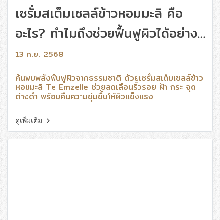
เซรั่มสเต็มเซลล์ข้าวหอมมะลิ คือ
อะไร? ทำไมถึงช่วยฟื้นฟูผิวได้อย่าง
ล้ำลึก
13 ก.ย. 2568
ค้นพบพลังฟื้นฟูผิวจากธรรมชาติ ด้วยเซรั่มสเต็มเซลล์ข้าว
หอมมะลิ Te Emzelle ช่วยลดเลือนริ้วรอย ฝ้า กระ จุด
ด่างดำ พร้อมคืนความชุ่มชื้นให้ผิวแข็งแรง
ดูเพิ่มเติม